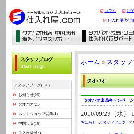
コラム
お
仕入れ屋代行
ホーム
»
スタッフ
タオバオ
スタッフブログ(150)
お知らせ(29)
タオバオ出品キャンペーン
タオバオ(21)
2010/09/29（水） 1
ネットショップ開業(1)
お知らせ
スタッフブログ
タ
中国市場(18)
仕入れ情報(8)