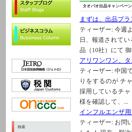
タオバオ出品キャンペーン
まずは、出品プラ
ティーザー:
今週
日、報道されてい
品（10社）にて 
アリワンワン、タ
ティーザー:
中国
りをするのが チ
採用しているチャ
様を確認して、...
インフルエンザ用
ティーザー:
お問
検索