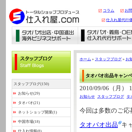
コラム
お
仕入れ屋代行
ホーム
»
スタッフブログ
»
お
タオバオ出品キャン
スタッフブログ(150)
2010/09/06（月） 1
お知らせ(29)
お知らせ
スタッフブログ
タ
タオバオ(21)
今回は多数のご応
ネットショップ開業(1)
中国市場(18)
タオバオ出品
キ
仕入れ情報(8)