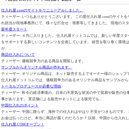
仕入れ屋.comのサイトをリニューアルしました。
ティーザー:
いつもありがとうございます。 この度仕入れ屋.comのサイト
れ担当が現地事務所にて、様々な打合せ・視察等してきました。 現地のスタッ
新年度スタート
ティーザー:
４月に入りました。 仕入れ屋ドットコムでは、新しい年度スタ
をサポートする新しいコンテンツを企画しています。 経営を取り巻く環境
が、...
商品仕入れについて
ティーザー:
価格競争力のある商品を開拓します。
サンプルからオリジナル商品が作れます。
ティーザー:
オリジナル商品は、ネット販売する上でオーナー様のショップ
仕入れ屋ドットコムでは、価格競争力のあるオリジナル商品をサンプルからオ
トータルプロデュースが必要な理由
ティーザー:
昨今の経済事情の、日本の不景気な状況の中で貿易や販売の仕事
事があります。 実店舗による販売やネットによる販売でも...
中国仕入れのポイント
ティーザー:
中国に限らず、海外での仕入れはやはり 不安がつきものです。
お金は払ったけど、本当に商品が届くのだろうか？ 以前、中国から仕入れした
仕入れ屋.COMオープン！