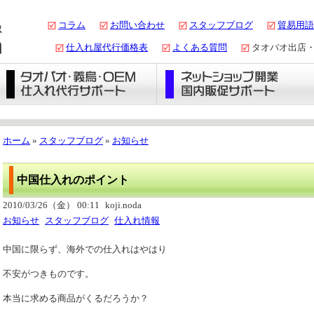
コラム
お問い合わせ
スタッフブログ
貿易用語
仕入れ屋代行価格表
よくある質問
タオバオ出店・
ホーム
»
スタッフブログ
»
お知らせ
中国仕入れのポイント
2010/03/26（金） 00:11
koji.noda
お知らせ
スタッフブログ
仕入れ情報
中国に限らず、海外での仕入れはやはり
不安がつきものです。
本当に求める商品がくるだろうか？